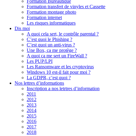
Formation Bureautique
Formation transfert de vinyles et Cassette
Formation montage photo
Formation internet
Les risques informatiques
Dis moi
A quoi cela sert, le contrôle parental ?
C’est quoi le Phishing ?
C’est quoi un anti-virus ?
Une Box, ça me protège ?
A quoi ça me sert un FireWall ?
Les PUP/LPI
Les Ransomware et les cryptovirus
Windows 10 est-il fait pour moi ?
La GDPR, c’est quoi ?
Nos lettres d’informations
Inscription a nos letrtres d’information
2011
2012
2013
2014
2015
2016
2017
2018