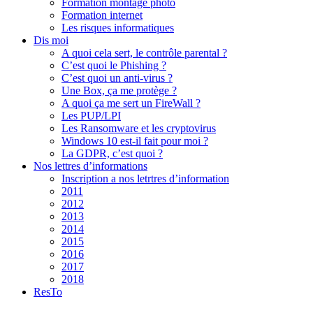
Formation montage photo
Formation internet
Les risques informatiques
Dis moi
A quoi cela sert, le contrôle parental ?
C’est quoi le Phishing ?
C’est quoi un anti-virus ?
Une Box, ça me protège ?
A quoi ça me sert un FireWall ?
Les PUP/LPI
Les Ransomware et les cryptovirus
Windows 10 est-il fait pour moi ?
La GDPR, c’est quoi ?
Nos lettres d’informations
Inscription a nos letrtres d’information
2011
2012
2013
2014
2015
2016
2017
2018
ResTo