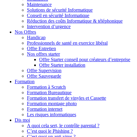
Maintenance
Solutions de sécurité Informatique
Conseil en sécurité Informatique
Réduction des coûts Informatique & téléphonique
Intervention d’urgence
Nos Offres
Handicap
Professionnels de santé en exercice libéral
Offre Entretien
Nos offres starter
Offre Starter conseil pour créateurs d’entreprise
Offre Starter installation
Offre Supervision
Offre Sauvegarde
Formation
Formation à Scratch
Formation Bureautique
Formation transfert de vinyles et Cassette
Formation montage photo
Formation internet
Les risques informatiques
Dis moi
A quoi cela sert, le contrôle parental ?
C’est quoi le Phishing ?
C’est quoi un anti-virus ?