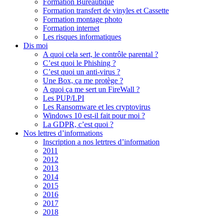
Formation Bureautique
Formation transfert de vinyles et Cassette
Formation montage photo
Formation internet
Les risques informatiques
Dis moi
A quoi cela sert, le contrôle parental ?
C’est quoi le Phishing ?
C’est quoi un anti-virus ?
Une Box, ça me protège ?
A quoi ça me sert un FireWall ?
Les PUP/LPI
Les Ransomware et les cryptovirus
Windows 10 est-il fait pour moi ?
La GDPR, c’est quoi ?
Nos lettres d’informations
Inscription a nos letrtres d’information
2011
2012
2013
2014
2015
2016
2017
2018