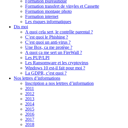
Formation Bureautique
Formation transfert de vinyles et Cassette
Formation montage photo
Formation internet
Les risques informatiques
Dis moi
A quoi cela sert, le contrôle parental ?
C’est quoi le Phishing ?
C’est quoi un anti-virus ?
Une Box, ça me protège ?
A quoi ça me sert un FireWall ?
Les PUP/LPI
Les Ransomware et les cryptovirus
Windows 10 est-il fait pour moi ?
La GDPR, c’est quoi ?
Nos lettres d’informations
Inscription a nos letrtres d’information
2011
2012
2013
2014
2015
2016
2017
2018