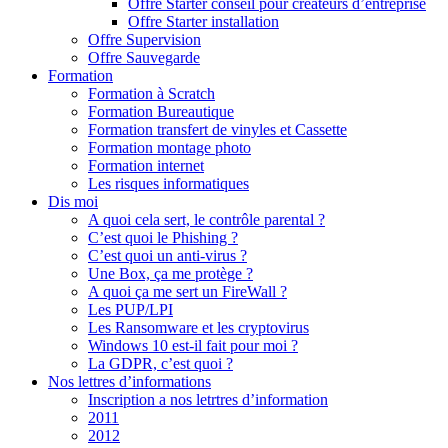
Offre Starter conseil pour créateurs d’entreprise
Offre Starter installation
Offre Supervision
Offre Sauvegarde
Formation
Formation à Scratch
Formation Bureautique
Formation transfert de vinyles et Cassette
Formation montage photo
Formation internet
Les risques informatiques
Dis moi
A quoi cela sert, le contrôle parental ?
C’est quoi le Phishing ?
C’est quoi un anti-virus ?
Une Box, ça me protège ?
A quoi ça me sert un FireWall ?
Les PUP/LPI
Les Ransomware et les cryptovirus
Windows 10 est-il fait pour moi ?
La GDPR, c’est quoi ?
Nos lettres d’informations
Inscription a nos letrtres d’information
2011
2012