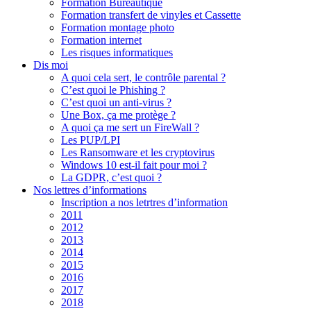
Formation Bureautique
Formation transfert de vinyles et Cassette
Formation montage photo
Formation internet
Les risques informatiques
Dis moi
A quoi cela sert, le contrôle parental ?
C’est quoi le Phishing ?
C’est quoi un anti-virus ?
Une Box, ça me protège ?
A quoi ça me sert un FireWall ?
Les PUP/LPI
Les Ransomware et les cryptovirus
Windows 10 est-il fait pour moi ?
La GDPR, c’est quoi ?
Nos lettres d’informations
Inscription a nos letrtres d’information
2011
2012
2013
2014
2015
2016
2017
2018